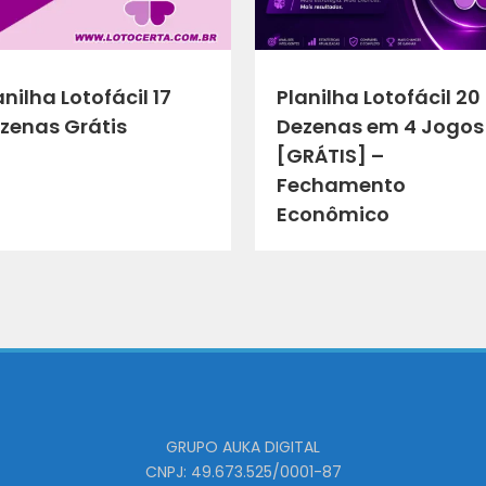
anilha Lotofácil 17
Planilha Lotofácil 20
zenas Grátis
Dezenas em 4 Jogos
[GRÁTIS] –
Fechamento
Econômico
GRUPO AUKA DIGITAL
CNPJ: 49.673.525/0001-87