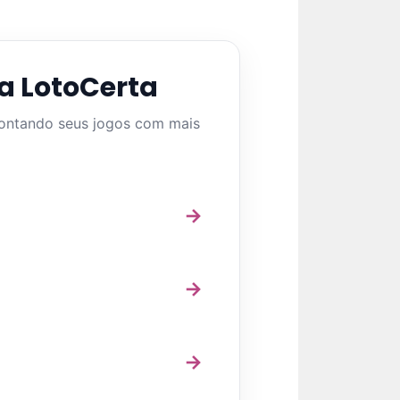
a LotoCerta
montando seus jogos com mais
→
→
→