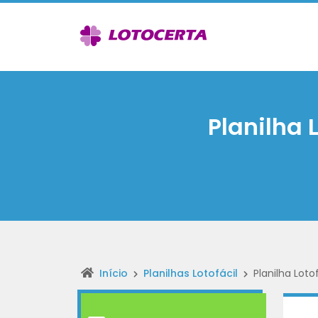
Planilha 
Início
Planilhas Lotofácil
Planilha Loto