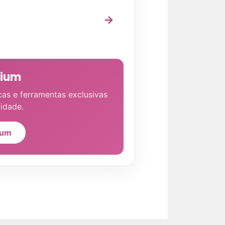
→
mium
cas e ferramentas exclusivas
idade.
ium