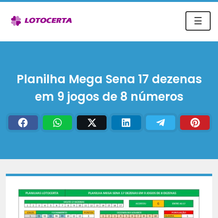
☰
Planilha Mega Sena 17 dezenas
em 9 jogos de 8 números