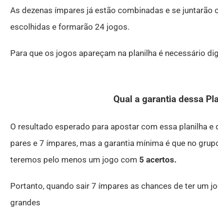
As dezenas ímpares já estão combinadas e se juntarão
escolhidas e formarão 24 jogos.
Para que os jogos apareçam na planilha é necessário di
Qual a garantia dessa Pl
O resultado esperado para apostar com essa planilha e
pares e 7 ímpares, mas a garantia mínima é que no gru
teremos pelo menos um jogo com
5 acertos.
Portanto, quando sair 7 ímpares as chances de ter um j
grandes