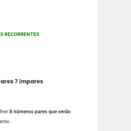
ES RECORRENTES
pares 7 ímpares
olher
8 números pares que serão
ente.