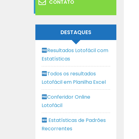
CONTATO
DESTAQUES
Resultados Lotofácil com
Estatísticas
Todos os resultados
Lotofácil em Planilha Excel
Conferidor Online
Lotofácil
Estatísticas de Padrões
Recorrentes