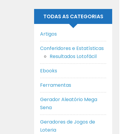
TODAS AS CATEGORIAS
Artigos
Conferidores e Estatísticas
Resultados Lotofácil
Ebooks
Ferramentas
Gerador Aleatório Mega
Sena
Geradores de Jogos de
Loteria