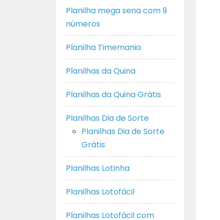
Planilha mega sena com 9
números
Planilha Timemania
Planilhas da Quina
Planilhas da Quina Grátis
Planilhas Dia de Sorte
Planilhas Dia de Sorte
Grátis
Planilhas Lotinha
Planilhas Lotofácil
Planilhas Lotofácil com