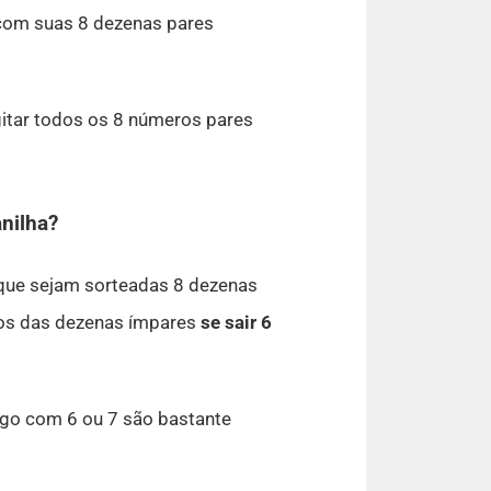
 com suas 8 dezenas pares
gitar todos os 8 números pares
anilha?
 que sejam sorteadas 8 dezenas
pos das dezenas ímpares
se sair 6
ogo com 6 ou 7 são bastante