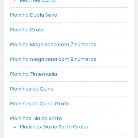
Matrizes Quina
Planilha Dupla Sena
Planilha Grátis
Planilha Mega Sena com 7 números
Planilha mega sena com 9 números
Planilha Timemania
Planilhas da Quina
Planilhas da Quina Grátis
Planilhas Dia de Sorte
Planilhas Dia de Sorte Grátis