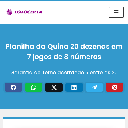
☰
Planilha da Quina 20 dezenas em
7 jogos de 8 números
Garantia de Terno acertando 5 entre as 20