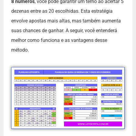
8 números
, você pode garantir um terno ao acertar 5
dezenas entre as 20 escolhidas. Esta estratégia
envolve apostas mais altas, mas também aumenta
suas chances de ganhar. A seguir, você entenderá
melhor como funciona e as vantagens desse
método.