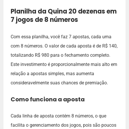
Planilha da Quina 20 dezenas em
7 jogos de 8 números
Com essa planilha, você faz 7 apostas, cada uma
com 8 números. O valor de cada aposta é de R$ 140,
totalizando R$ 980 para o fechamento completo.
Este investimento é proporcionalmente mais alto em
relação a apostas simples, mas aumenta
consideravelmente suas chances de premiação.
Como funciona a aposta
Cada linha de aposta contém 8 números, o que
facilita o gerenciamento dos jogos, pois são poucos