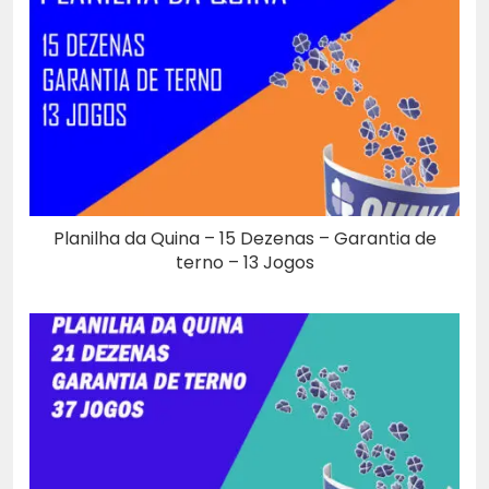
Planilha da Quina – 15 Dezenas – Garantia de
terno – 13 Jogos