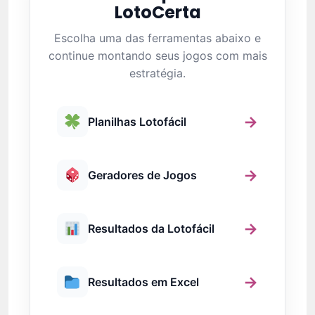
LotoCerta
Escolha uma das ferramentas abaixo e
continue montando seus jogos com mais
estratégia.
→
Planilhas Lotofácil
→
Geradores de Jogos
→
Resultados da Lotofácil
→
Resultados em Excel