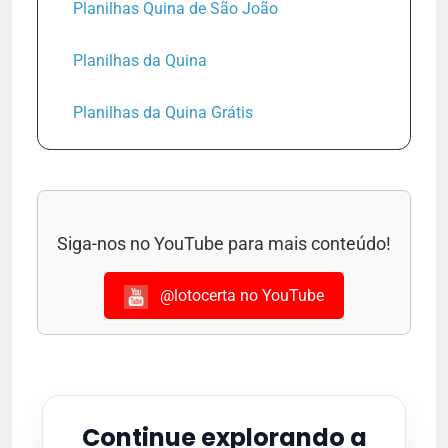
Planilhas Quina de São João
Planilhas da Quina
Planilhas da Quina Grátis
Siga-nos no YouTube para mais conteúdo!
@lotocerta no YouTube
Continue explorando a