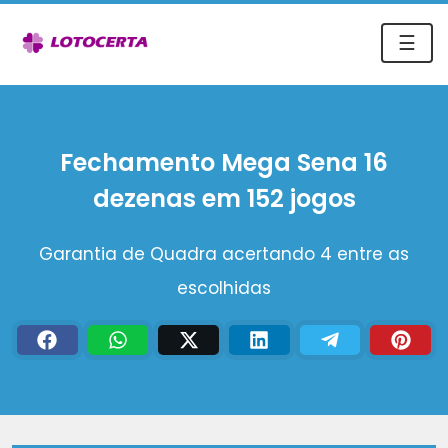
☰
Fechamento Mega Sena 16
dezenas em 152 jogos
Garantia de Quadra acertando 4 entre as
escolhidas