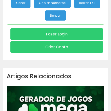
Gerar
Copiar Números
Baixar TXT
Limpar
Fazer Login
Criar Conta
Artigos Relacionados