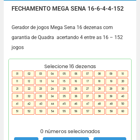
FECHAMENTO MEGA SENA 16-6-4-4-152
Gerador de jogos Mega Sena 16 dezenas com
garantia de Quadra acertando 4 entre as 16 – 152
jogos
Selecione 16 dezenas
01
02
03
04
05
06
07
08
09
10
11
12
13
14
15
16
17
18
19
20
21
22
23
24
25
26
27
28
29
30
31
32
33
34
35
36
37
38
39
40
41
42
43
44
45
46
47
48
49
50
51
52
53
54
55
56
57
58
59
60
0 números selecionados