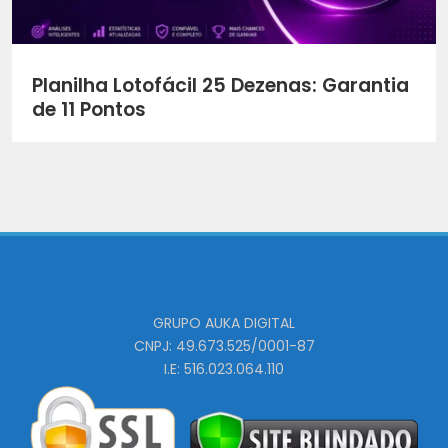
Planilha Lotofácil 25 Dezenas: Garantia
de 11 Pontos
GRUPO AUKA DIGITAL
CNPJ: 49.673.525/0001-87
I.E: 516.023.064.110