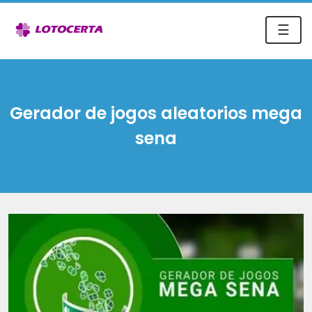
☰
Gerador de jogos aleatorios mega
sena