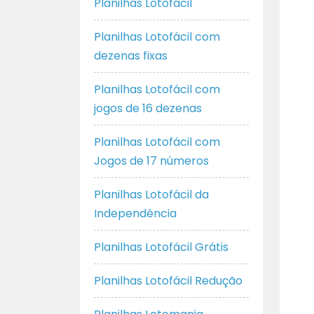
Planilhas Lotofácil
Planilhas Lotofácil com
dezenas fixas
Planilhas Lotofácil com
jogos de 16 dezenas
Planilhas Lotofácil com
Jogos de 17 números
Planilhas Lotofácil da
Independência
Planilhas Lotofácil Grátis
Planilhas Lotofácil Redução