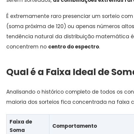
serem sorteados,
as combinações extremas ra
É extremamente raro presenciar um sorteio co
(soma próxima de 120) ou apenas números altos
tendência natural da distribuição matemática é 
concentrem no
centro do espectro
.
Qual é a Faixa Ideal de So
Analisando o histórico completo de todos os con
maioria dos sorteios fica concentrada na faixa c
Faixa de
Comportamento
Soma