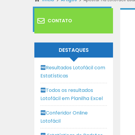
CONTATO
DESTAQUES
Resultados Lotofácil com
Estatísticas
Todos os resultados
Lotofácil em Planilha Excel
Conferidor Online
Lotofácil