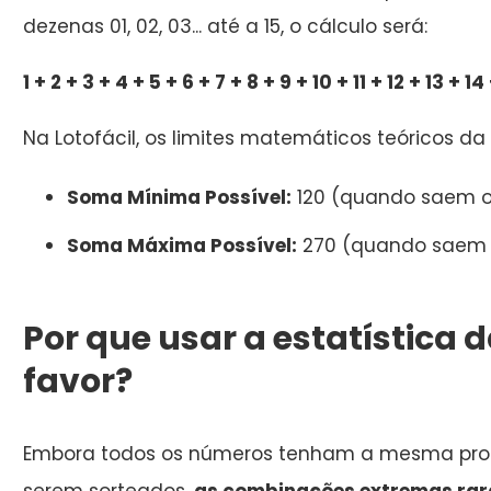
dezenas 01, 02, 03... até a 15, o cálculo será:
1 + 2 + 3 + 4 + 5 + 6 + 7 + 8 + 9 + 10 + 11 + 12 + 13 + 14
Na Lotofácil, os limites matemáticos teóricos d
Soma Mínima Possível:
120 (quando saem os
Soma Máxima Possível:
270 (quando saem o
Por que usar a estatística 
favor?
Embora todos os números tenham a mesma proba