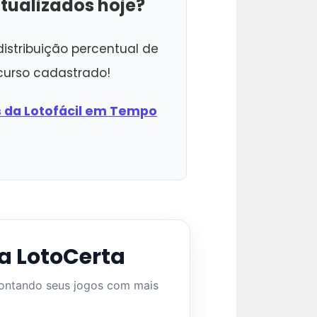
tualizados hoje?
istribuição percentual de
curso cadastrado!
as da Lotofácil em Tempo
a LotoCerta
montando seus jogos com mais