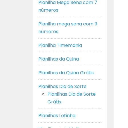
Planilha Mega Sena com 7
números
Planilha mega sena com 9
números
Planilha Timemania
Planilhas da Quina
Planilhas da Quina Grátis
Planilhas Dia de Sorte
Planilhas Dia de Sorte
Grátis
Planilhas Lotinha