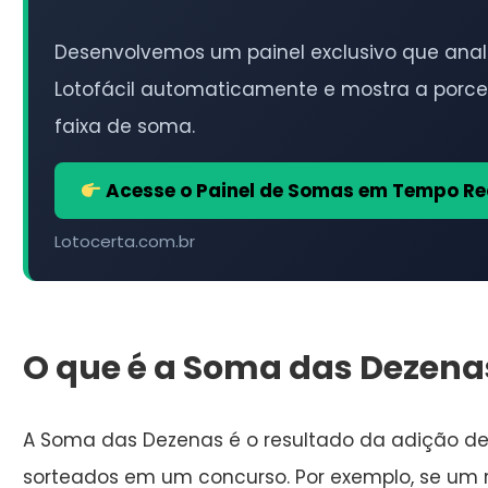
Desenvolvemos um painel exclusivo que anal
Lotofácil automaticamente e mostra a por
faixa de soma.
Acesse o Painel de Somas em Tempo Re
Lotocerta.com.br
O que é a Soma das Dezenas
A Soma das Dezenas é o resultado da adição de
sorteados em um concurso. Por exemplo, se um 