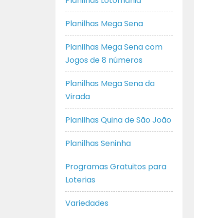
Planilhas Lotomania
Planilhas Mega Sena
Planilhas Mega Sena com
Jogos de 8 números
Planilhas Mega Sena da
Virada
Planilhas Quina de São João
Planilhas Seninha
Programas Gratuitos para
Loterias
Variedades