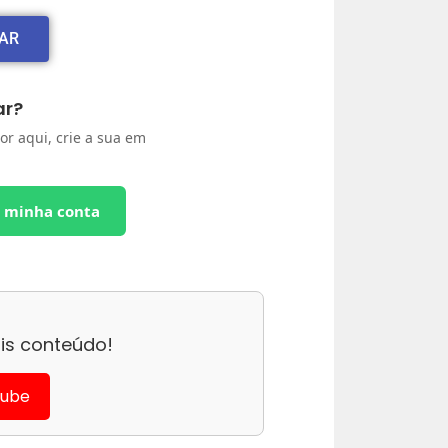
XAR
ar?
or aqui, crie a sua em
r minha conta
is conteúdo!
Tube