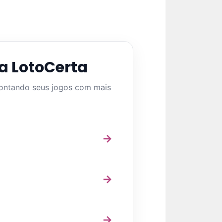
a LotoCerta
montando seus jogos com mais
→
→
→