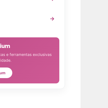
→
mium
cas e ferramentas exclusivas
idade.
ium