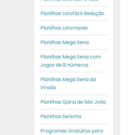
Planilhas Lotofácil Redução
Planilhas Lotomania
Planilhas Mega Sena
Planilhas Mega Sena com
Jogos de 8 números
Planilhas Mega Sena da
Virada
Planilhas Quina de São João
Planilhas Seninha
Programas Gratuitos para